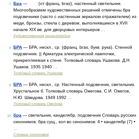
Бра
— (от франц. bras), настенный светильник.
7
Многообразием художественных решений отмечены бра
подсвечники (часто с настенным зеркалом отражателем) из
меди, бронзы, стекла с деревом, выполнявшиеся в XVII
начале XIX вв. для дворцовых интерьеров …
Художественная энциклопедия
БРА
— БРА, нескл., ср. (франц. bras, букв. рука). Стенной
8
подсвечник. || Арматура электрической лампочки,
прикрепляемая к стене. Толковый словарь Ушакова. Д.Н.
Ушаков. 1935 1940 …
Толковый словарь Ушакова
БРА
— БРА, нескл., ср. Настенный подсвечник, светильник.
9
Хрустальное б. Толковый словарь Ожегова. С.И. Ожегов,
Н.Ю. Шведова. 1949 1992 …
Толковый словарь Ожегова
бра
— светильник, канделябр, подсвечник Словарь русских
10
синонимов. бра сущ., кол во синонимов: 4 • канделябр (7) •
…
Словарь синонимов