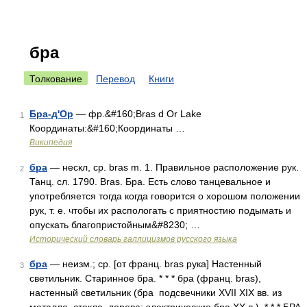
бра
Толкование
Перевод
Книги
Бра-д'Ор
— фр.&#160;Bras d Or Lake
1
Координаты:&#160;Координаты …
Википедия
бра
— нескл, ср. bras m. 1. Правильное расположение рук.
2
Танц. сл. 1790. Bras. Бра. Есть слово танцевальное и
употребляется тогда когда говорится о хорошом положении
рук, т. е. чтобы их распологать с приятностию подымать и
опускать благопристойным&#8230; …
Исторический словарь галлицизмов русского языка
бра
— неизм.; ср. [от франц. bras рука] Настенный
3
светильник. Старинное бра. * * * бра (франц. bras),
настенный светильник (бра подсвечники XVII XIX вв. из