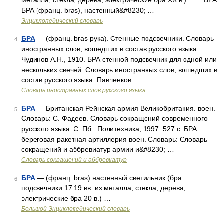
металла, стекла, дерева; электрические бра XX в.). * * * БРА
БРА (франц. bras), настенный&#8230; …
Энциклопедический словарь
БРА
— (франц. bras рука). Стенные подсвечники. Словарь
4
иностранных слов, вошедших в состав русского языка.
Чудинов А.Н., 1910. БРА стенной подсвечник для одной или
нескольких свечей. Словарь иностранных слов, вошедших в
состав русского языка. Павленков …
Словарь иностранных слов русского языка
БРА
— Британская Рейнская армия Великобритания, воен.
5
Словарь: С. Фадеев. Словарь сокращений современного
русского языка. С. Пб.: Политехника, 1997. 527 с. БРА
береговая ракетная артиллерия воен. Словарь: Словарь
сокращений и аббревиатур армии и&#8230; …
Словарь сокращений и аббревиатур
БРА
— (франц. bras) настенный светильник (бра
6
подсвечники 17 19 вв. из металла, стекла, дерева;
электрические бра 20 в.) …
Большой Энциклопедический словарь